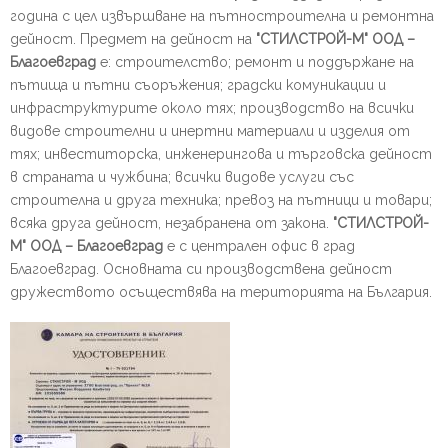
година с цел извършване на пътностроителна и ремонтна
дейност. Предмет на дейност на
"СТИЛСТРОЙ-М"
ООД –
Благоевград
е: строителство; ремонт и поддържане на
пътища и пътни съоръжения; градски комуникации и
инфраструктурите около тях; производство на всички
видове строителни и инертни материали и изделия от
тях; инвеститорска, инженерингова и търговска дейност
в страната и чужбина; всички видове услуги със
строителна и друга техника; превоз на пътници и товари;
всяка друга дейност, незабранена от закона.
"СТИЛСТРОЙ-
М"
ООД – Благоевград
е с централен офис в град
Благоевград. Основната си производствена дейност
дружеството осъществява на територията на България.