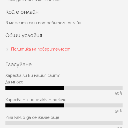
Кой е онлайн
В момента са 0 потребители онлайн.
Общи условия
Политика на поверителност
Гласуване
Харесва ли Ви нашия сайт?
Да много
50%
Харесва ми, но очаквам повече
50%
Има какво да се желае още