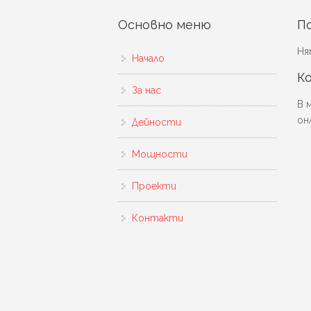
Основно меню
П
Ня
Начало
Ко
За нас
В 
он
Дейности
Мощности
Проекти
Контакти