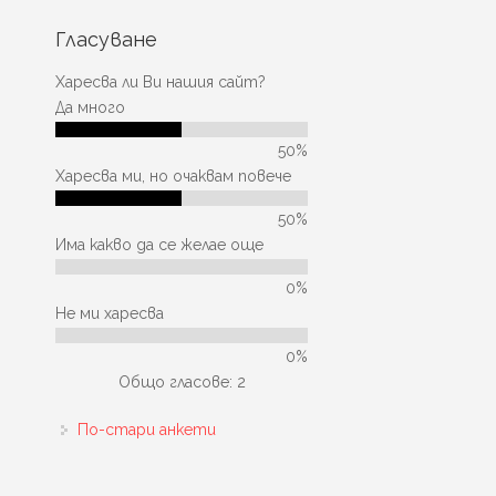
Гласуване
Харесва ли Ви нашия сайт?
Да много
50%
Харесва ми, но очаквам повече
50%
Има какво да се желае още
0%
Не ми харесва
0%
Общо гласове: 2
По-стари анкети