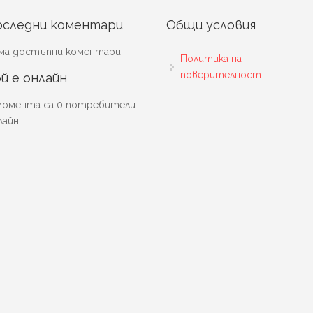
оследни коментари
Общи условия
ма достъпни коментари.
Политика на
поверителност
й е онлайн
момента са 0 потребители
лайн.