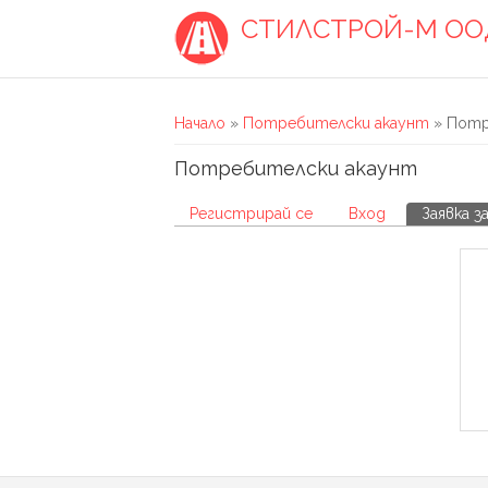
Премини към основното съдържание
СТИЛСТРОЙ-М ОО
Вие сте тук
Начало
»
Потребителски акаунт
» Потр
Потребителски акаунт
Primary tabs
Регистрирай се
Вход
Заявка з