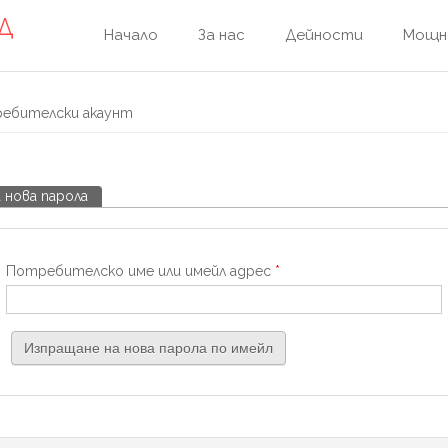
Д
Начало
За нас
Дейности
Мощн
ебителски акаунт
а нова парола
(активен раздел)
Потребителско име или имейл адрес
*